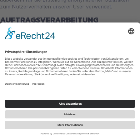
zum Nutzerverhalten unserer User verwendet.
AUFTRAGSVERARBEITUNG
Wir haben mit Google einen Vertrag zur
Auftragsverarbeitung abgeschlossen und setzen die
strengen Vorgaben der deutschen Datenschutzbehörden
bei der Nutzung von Google Analytics vollständig um.
GOOGLE ANALYTICS E-COMMERCE-
MESSUNG
Diese Website nutzt die Funktion „E-Commerce-Messung“
von Google Analytics. Mit Hilfe von E-Commerce-
Messung kann der Websitebetreiber das Kaufverhalten
der Websitebesucher zur Verbesserung seiner Online-
Marketing-Kampagnen analysieren. Hierbei werden
Informationen, wie zum Beispiel die getätigten
Bestellungen, durchschnittliche Bestellwerte,
Versandkosten und die Zeit von der Ansicht bis zum Kauf