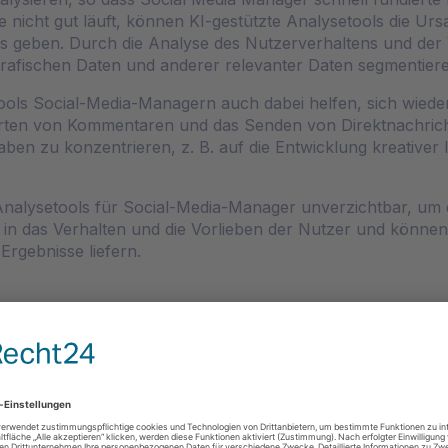
 nicht gut läuft, können KI-gestützte Analysetools die Ur
geben. Durch die Analyse des Nutzerverhaltens und der V
grafischen Daten und anderer relevanter Daten segmentier
ols Social-Media-Managern auch dabei helfen, sich wiede
orten von Kommentaren und das Senden von Direktnachrich
ben zu konzentrieren, z. B. auf die Entwicklung kreativer I
-Analysetools für Social-Media-Manager unverzichtbar, um 
ke in das Verhalten und die Vorlieben der Nutzer und können
Ergebnisse liefern.
NG VON SOCIAL-MEDIA
I
derholende Aufgaben, die einen beträchtlichen Teil ihrer 
ichten und das Verfolgen des Engagements. Mit Hilfe von 