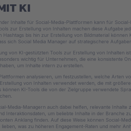
MIT KI
ender Inhalte für Social-Media-Plattformen kann für Socia
Tools zur Erstellung von Inhalten machen diese Aufgabe je
n Hashtags bis hin zur Erstellung von Bildmaterial können 
ass sich Social Media Manager auf strategischere Aufgabe
ng von KI-gestützten Tools zur Erstellung von Inhalten ist d
 besonders wichtig für Unternehmen, die eine konsistente 
aben, um Inhalte intern zu erstellen.
attformen analysieren, um festzustellen, welche Arten vo
 Erstellung von Inhalten verwendet werden, die mit größere
s können KI-Tools die von der Zielgruppe verwendete Sprach
echen.
al-Media-Managern auch dabei helfen, relevante Inhalte zu 
d Interaktionsdaten, um beliebte Inhalte in der Branche zu i
Konten Anklang finden. Auf diese Weise können Social-Med
kum lieben, was zu höheren Engagement-Raten und mehr Anh