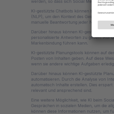
werden, so dass sich Social Media Manage
KI-gestützte Chatbots können bei der Bea
(NLP), um den Kontext des Gesprächs zu 
manuelle Beantwortung jeder Nachricht und
Darüber hinaus können KI-gestützte Chatbo
personalisierte Antworten zu geben. Auf d
Markenbindung führen kann.
KI-gestützte Planungstools können auf de
Posten von Inhalten geben. Auf diese Weis
wenn sie andere wichtige Aufgaben erledig
Darüber hinaus können KI-gestützte Planun
automatisieren. Durch die Analyse von Int
automatisch Inhalte erstellen. Dies erspar
relevant und ansprechend sind.
Eine weitere Möglichkeit, wie KI beim Soc
Gesprächen in sozialen Medien, um die al
können diese Informationen nutzen, um fu