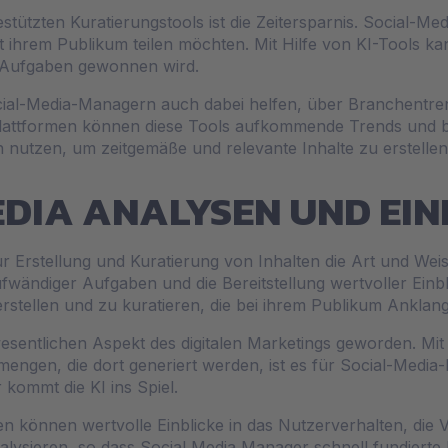
gestützten Kuratierungstools ist die Zeitersparnis. Social
t ihrem Publikum teilen möchten. Mit Hilfe von KI-Tools ka
e Aufgaben gewonnen wird.
cial-Media-Managern auch dabei helfen, über Branchentre
Plattformen können diese Tools aufkommende Trends und b
nutzen, um zeitgemäße und relevante Inhalte zu erstellen
EDIA ANALYSEN UND EIN
r Erstellung und Kuratierung von Inhalten die Art und Wei
fwändiger Aufgaben und die Bereitstellung wertvoller Einbl
stellen und zu kuratieren, die bei ihrem Publikum Anklang
wesentlichen Aspekt des digitalen Marketings geworden. M
mengen, die dort generiert werden, ist es für Social-Med
kommt die KI ins Spiel.
en können wertvolle Einblicke in das Nutzerverhalten, die V
lysieren, so dass Social Media Manager schnell fundiert