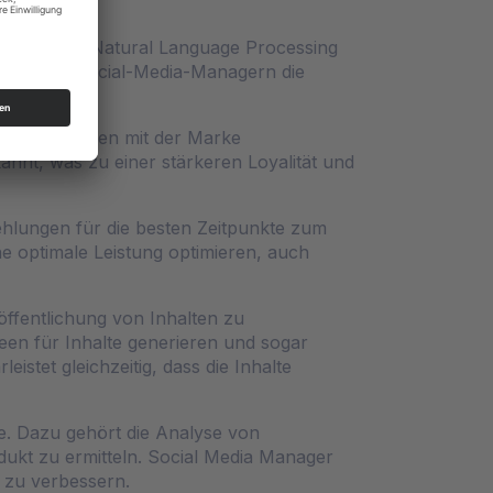
e verwenden Natural Language Processing
part den Social-Media-Managern die
ten.
 Interaktionen mit der Marke
annt, was zu einer stärkeren Loyalität und
hlungen für die besten Zeitpunkte zum
e optimale Leistung optimieren, auch
öffentlichung von Inhalten zu
een für Inhalte generieren und sogar
stet gleichzeitig, dass die Inhalte
e. Dazu gehört die Analyse von
ukt zu ermitteln. Social Media Manager
 zu verbessern.