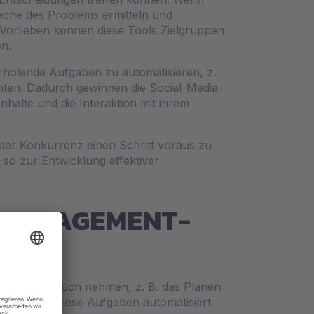
sache des Problems ermitteln und
orlieben können diese Tools Zielgruppen
en.
rholende Aufgaben zu automatisieren, z.
ten. Dadurch gewinnen die Social-Media-
nhalte und die Interaktion mit ihrem
der Konkurrenz einen Schritt voraus zu
 so zur Entwicklung effektiver
-MANAGEMENT-
Zeit in Anspruch nehmen, z. B. das Planen
KI können diese Aufgaben automatisiert