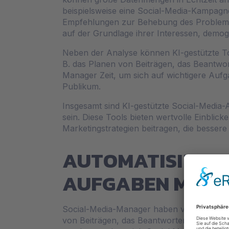
beispielsweise eine Social-Media-Kampagne
Empfehlungen zur Behebung des Problems 
auf der Grundlage ihrer Interessen, demo
Neben der Analyse können KI-gestützte To
B. das Planen von Beiträgen, das Beantw
Manager Zeit, um sich auf wichtigere Aufga
Publikum.
Insgesamt sind KI-gestützte Social-Media
sein. Diese Tools bieten wertvolle Einblic
Marketingstrategien beitragen, die bessere 
AUTOMATISIERU
AUFGABEN MIT K
Social-Media-Manager haben viele sich wie
von Beiträgen, das Beantworten von Nachr