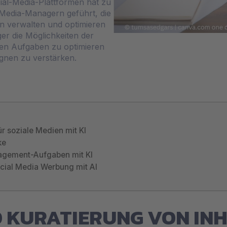
al-Media-Plattformen hat zu
Media-Managern geführt, die
 verwalten und optimieren
r die Möglichkeiten der
ichen Aufgaben zu optimieren
gnen zu verstärken.
ür soziale Medien mit KI
ke
agement-Aufgaben mit KI
ocial Media Werbung mit AI
 KURATIERUNG VON IN