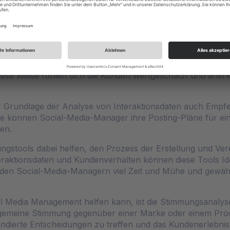
r auf andere, wichtigere Aufgaben konzentrieren können.
ntwortung von Nachrichten in sozialen Medien helfen. Si
verstehen und angemessene Antworten zu geben. Dies ers
 sorgt dafür, dass die Kunden Antworten in Echtzeit erhal
ts dabei helfen, Kunden auf der Grundlage ihrer früheren
iese Weise fühlen sich die Kunden wertgeschätzt und anerk
r Grundlage der Analyse von Interaktionsdaten auch Empfe
e können Social-Media-Manager ihre Posting-Pläne für ein
en.
gstools dabei helfen, den Prozess der Erstellung und Ver
eraktionsdaten und Kundenverhalten können diese Tools Id
t den Social-Media-Managern viel Zeit und Mühe und gewährlei
ial Media Management helfen kann, ist die Stimmungsanalys
lgemeine Stimmung gegenüber einer Marke oder einem Prod
ndierte Entscheidungen zu treffen und das Kundenerlebnis